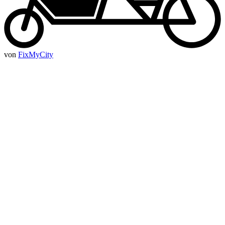
von
FixMyCity