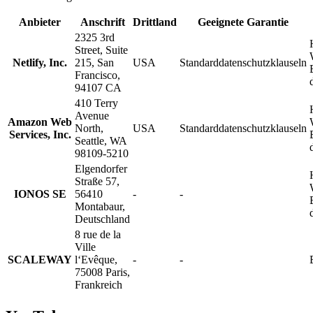
Anbieter
Anschrift
Drittland
Geeignete Garantie
2325 3rd
Street, Suite
Netlify, Inc.
215, San
USA
Standarddatenschutzklauseln
Francisco,
94107 CA
410 Terry
Avenue
Amazon Web
North,
USA
Standarddatenschutzklauseln
Services, Inc.
Seattle, WA
98109-5210
Elgendorfer
Straße 57,
IONOS SE
56410
-
-
Montabaur,
Deutschland
8 rue de la
Ville
SCALEWAY
l‘Evêque,
-
-
75008 Paris,
Frankreich